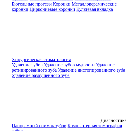
Бюгельные протезы
Коронки
Металлокерамические
коронки
Циркониевые коронки
Культевая вкладка
Хирургическая стоматология
Удаление зубов
Удаление зубов мудрости
Удаление
ретинированного зуба
Удаление дистопированного зуба
Удаление разрушенного зуба
Диагностика
Панорамный снимок зубов
Компьютерная томография
зубов