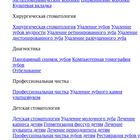
Культевая вкладка
Хирургическая стоматология
Хирургическая стоматология
Удаление зубов
Удаление
зубов мудрости
Удаление ретинированного зуба
Удаление
дистопированного зуба
Удаление разрушенного зуба
Диагностика
Панорамный снимок зубов
Компьютерная томография
зубов
Отбеливание
Профессиональная чистка
Профессиональная чистка
Удаление зубного камня
ультразвуком
Детская стоматология
Детская стоматология
Удаление молочного зуба
Лечение
кариеса детям
Герметизация фиссур детям
Лечение
пульпита детям
Лечение периодонтита детям
Профессиональная чистка зубов детям
Реставрация зубов у