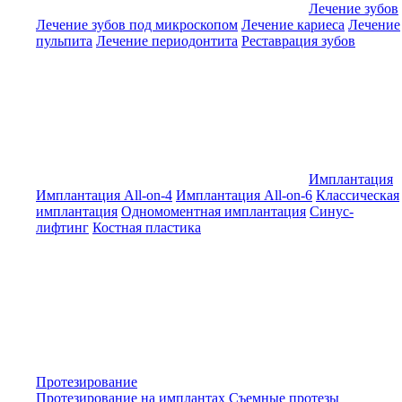
Лечение зубов
Лечение зубов под микроскопом
Лечение кариеса
Лечение
пульпита
Лечение периодонтита
Реставрация зубов
Имплантация
Имплантация All-on-4
Имплантация All-on-6
Классическая
имплантация
Одномоментная имплантация
Синус-
лифтинг
Костная пластика
Протезирование
Протезирование на имплантах
Съемные протезы