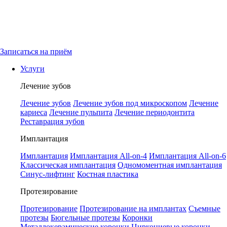
Записаться на приём
Услуги
Лечение зубов
Лечение зубов
Лечение зубов под микроскопом
Лечение
кариеса
Лечение пульпита
Лечение периодонтита
Реставрация зубов
Имплантация
Имплантация
Имплантация All-on-4
Имплантация All-on-6
Классическая имплантация
Одномоментная имплантация
Синус-лифтинг
Костная пластика
Протезирование
Протезирование
Протезирование на имплантах
Съемные
протезы
Бюгельные протезы
Коронки
Металлокерамические коронки
Циркониевые коронки