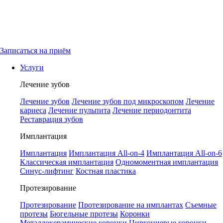
Записаться на приём
Услуги
Лечение зубов
Лечение зубов
Лечение зубов под микроскопом
Лечение
кариеса
Лечение пульпита
Лечение периодонтита
Реставрация зубов
Имплантация
Имплантация
Имплантация All-on-4
Имплантация All-on-6
Классическая имплантация
Одномоментная имплантация
Синус-лифтинг
Костная пластика
Протезирование
Протезирование
Протезирование на имплантах
Съемные
протезы
Бюгельные протезы
Коронки
Металлокерамические коронки
Циркониевые коронки