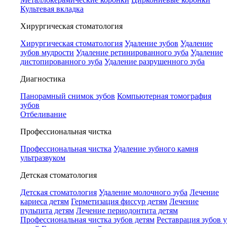
Культевая вкладка
Хирургическая стоматология
Хирургическая стоматология
Удаление зубов
Удаление
зубов мудрости
Удаление ретинированного зуба
Удаление
дистопированного зуба
Удаление разрушенного зуба
Диагностика
Панорамный снимок зубов
Компьютерная томография
зубов
Отбеливание
Профессиональная чистка
Профессиональная чистка
Удаление зубного камня
ультразвуком
Детская стоматология
Детская стоматология
Удаление молочного зуба
Лечение
кариеса детям
Герметизация фиссур детям
Лечение
пульпита детям
Лечение периодонтита детям
Профессиональная чистка зубов детям
Реставрация зубов у