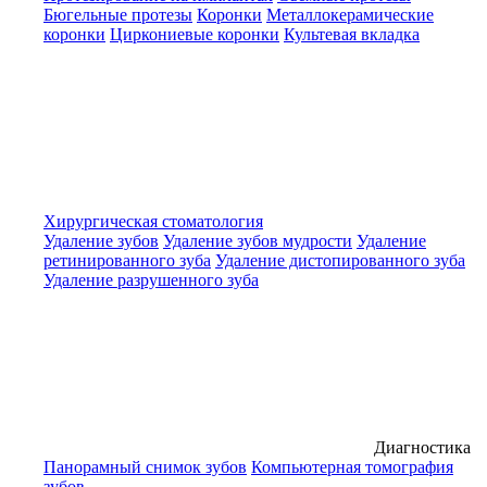
Бюгельные протезы
Коронки
Металлокерамические
коронки
Циркониевые коронки
Культевая вкладка
Хирургическая стоматология
Удаление зубов
Удаление зубов мудрости
Удаление
ретинированного зуба
Удаление дистопированного зуба
Удаление разрушенного зуба
Диагностика
Панорамный снимок зубов
Компьютерная томография
зубов