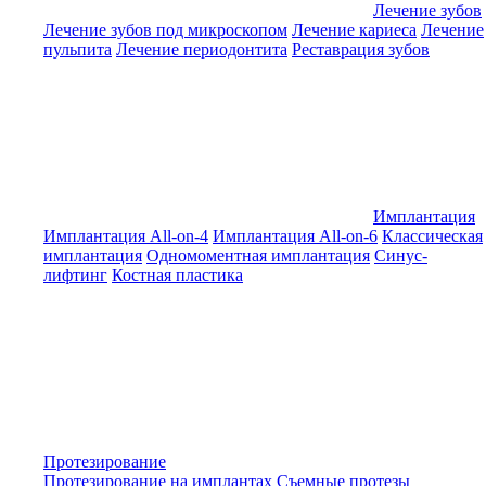
Лечение зубов
Лечение зубов под микроскопом
Лечение кариеса
Лечение
пульпита
Лечение периодонтита
Реставрация зубов
Имплантация
Имплантация All-on-4
Имплантация All-on-6
Классическая
имплантация
Одномоментная имплантация
Синус-
лифтинг
Костная пластика
Протезирование
Протезирование на имплантах
Съемные протезы