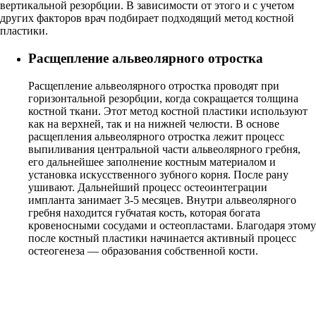
вертикальной резорбции. В зависимости от этого и с учетом
других факторов врач подбирает подходящий метод костной
пластики.
Расщепление альвеолярного отростка
Расщепление альвеолярного отростка проводят при
горизонтальной резорбции, когда сокращается толщина
костной ткани. Этот метод костной пластики используют
как на верхней, так и на нижней челюсти. В основе
расщепления альвеолярного отростка лежит процесс
выпиливания центральной части альвеолярного гребня,
его дальнейшее заполнение костным материалом и
установка искусственного зубного корня. После рану
ушивают. Дальнейший процесс остеоинтеграции
импланта занимает 3-5 месяцев. Внутри альвеолярного
гребня находится губчатая кость, которая богата
кровеносными сосудами и остеопластами. Благодаря этому
после костный пластики начинается активный процесс
остеогенеза — образования собственной кости.