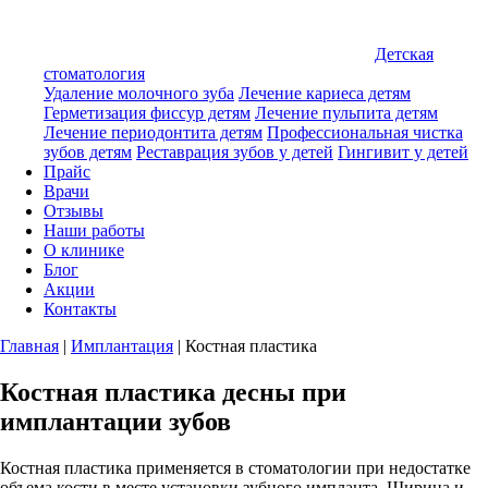
Детская
стоматология
Удаление молочного зуба
Лечение кариеса детям
Герметизация фиссур детям
Лечение пульпита детям
Лечение периодонтита детям
Профессиональная чистка
зубов детям
Реставрация зубов у детей
Гингивит у детей
Прайс
Врачи
Отзывы
Наши работы
О клинике
Блог
Акции
Контакты
Главная
|
Имплантация
|
Костная пластика
Костная пластика десны при
имплантации зубов
Костная пластика применяется в стоматологии при недостатке
объема кости в месте установки зубного импланта. Ширина и