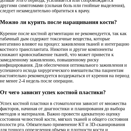
дольше этого периода, усиливается или сопровождается
другими симптомами (сильная боль или гнойные выделения),
следует незамедлительно обратиться к врачу.
Можно ли курить после наращивания кости?
Курение после костной аугментации не рекомендуется, так как
табачный дым содержит токсичные вещества, которые
негативно влияют на процесс заживления тканей и интеграцию
костного трансплантата. Никотин и другие компоненты
снижают кровоснабжение тканей, что может привести к
замедленному заживлению, повышенному риску
инфицирования. Для обеспечения оптимального заживления и
успешного исхода хирургического вмешательства пациентам
настоятельно рекомендуется воздержаться от курения на период
не менее 2-4 недель после операции.
От чего зависит успех костной пластики?
Успех костной пластики в стоматологии зависит от множества
факторов, начиная от диагностики и планирования до выбора
методов и материалов. Важно провести адекватную оценку
состояния челюстной кости, мягких тканей и общего состояния
полости рта. Обязательно применение КТ и 3D-сканирования
для точного определения объема и плотности кости и