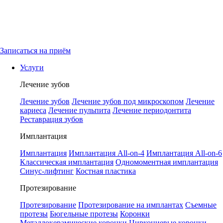
Записаться на приём
Услуги
Лечение зубов
Лечение зубов
Лечение зубов под микроскопом
Лечение
кариеса
Лечение пульпита
Лечение периодонтита
Реставрация зубов
Имплантация
Имплантация
Имплантация All-on-4
Имплантация All-on-6
Классическая имплантация
Одномоментная имплантация
Синус-лифтинг
Костная пластика
Протезирование
Протезирование
Протезирование на имплантах
Съемные
протезы
Бюгельные протезы
Коронки
Металлокерамические коронки
Циркониевые коронки