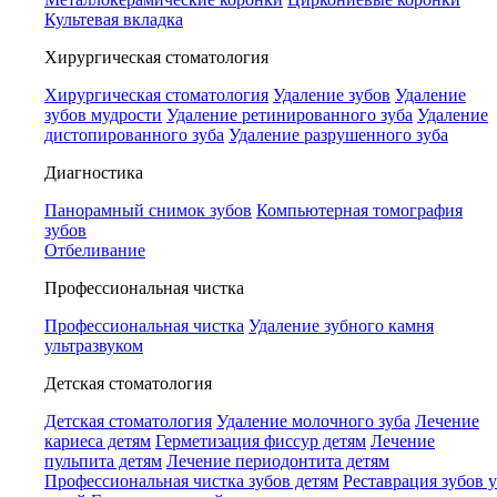
Культевая вкладка
Хирургическая стоматология
Хирургическая стоматология
Удаление зубов
Удаление
зубов мудрости
Удаление ретинированного зуба
Удаление
дистопированного зуба
Удаление разрушенного зуба
Диагностика
Панорамный снимок зубов
Компьютерная томография
зубов
Отбеливание
Профессиональная чистка
Профессиональная чистка
Удаление зубного камня
ультразвуком
Детская стоматология
Детская стоматология
Удаление молочного зуба
Лечение
кариеса детям
Герметизация фиссур детям
Лечение
пульпита детям
Лечение периодонтита детям
Профессиональная чистка зубов детям
Реставрация зубов у