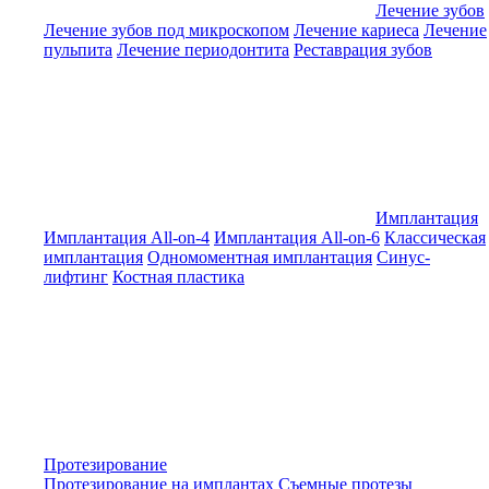
Лечение зубов
Лечение зубов под микроскопом
Лечение кариеса
Лечение
пульпита
Лечение периодонтита
Реставрация зубов
Имплантация
Имплантация All-on-4
Имплантация All-on-6
Классическая
имплантация
Одномоментная имплантация
Синус-
лифтинг
Костная пластика
Протезирование
Протезирование на имплантах
Съемные протезы