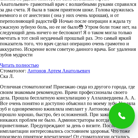
Анатольевич- грамотный врач с волшебными руками справился
за два счета. Я была в таком приятном шоке. Голова кружилась
немного и от анестезии ( она у них очень хорошая), и от
переполняющей радости😄 Ночью после операции я ждала ту
ужасную зубную боль, но ее не было😳 Утром боли тоже нет, на
следующий день ничего не беспокоит! Я о таком могла только
мечтать в тот свой неудачный прошлый раз. Это самый яркий
показатель того, что врач сделал операцию очень грамотно и
аккуратно. Искренне всем советую данного врача. Бог удаления
зубов мудрости
Читать полностью
Стоматолог:
Антонов Артем Анатольевич
Ска Л.
Отличная стоматология! Приезжаю сюда из другого города, где
своим знакомым рекомендую. Врачи профессионалы своего
дела. Прошла бесплатную консультацию у Аллахвердиева А. А.
Все очень понятно и доступно объяснил по моему зубу. Удаляла
зуб и одновременно вживляла имплант у Антонова А.А. Все
прошло хорошо, быстро, без осложнений. При заживлении
никаких проблем не было. Администраторы всегда вежливые,
приветливые. Предупреждают за день о визите. После
имплантации интересовались состоянием здоровья. Что тоже
произвело приятное впечатление! От стоматологии остались