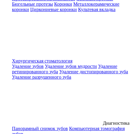
Бюгельные протезы
Коронки
Металлокерамические
коронки
Циркониевые коронки
Культевая вкладка
Хирургическая стоматология
Удаление зубов
Удаление зубов мудрости
Удаление
ретинированного зуба
Удаление дистопированного зуба
Удаление разрушенного зуба
Диагностика
Панорамный снимок зубов
Компьютерная томография
зубов