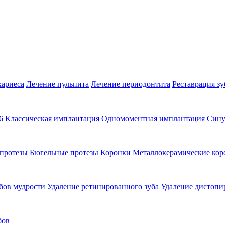
кариеса
Лечение пульпита
Лечение периодонтита
Реставрация зу
6
Классическая имплантация
Одномоментная имплантация
Сину
протезы
Бюгельные протезы
Коронки
Металлокерамические кор
бов мудрости
Удаление ретинированного зуба
Удаление дистопи
бов