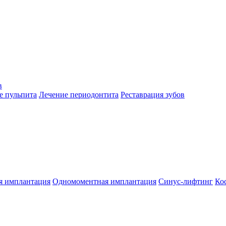
в
е пульпита
Лечение периодонтита
Реставрация зубов
я имплантация
Одномоментная имплантация
Синус-лифтинг
Ко