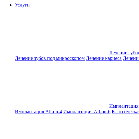
Услуги
Лечение зубо
Лечение зубов под микроскопом
Лечение кариеса
Лечени
Имплантация
Имплантация All-on-4
Имплантация All-on-6
Классическа