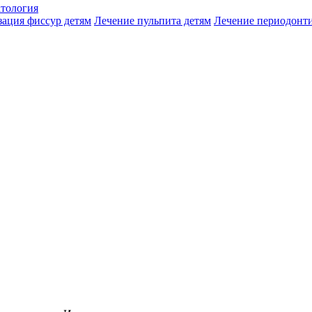
атология
зация фиссур детям
Лечение пульпита детям
Лечение периодонти