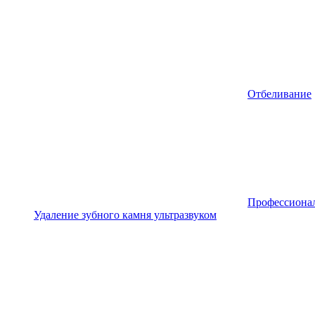
Отбеливание
Профессионал
Удаление зубного камня ультразвуком