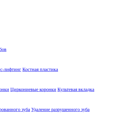
бов
с-лифтинг
Костная пластика
онки
Циркониевые коронки
Культевая вкладка
рованного зуба
Удаление разрушенного зуба