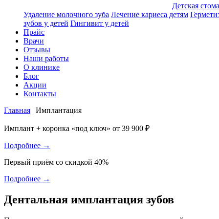
Детская стом
Удаление молочного зуба
Лечение кариеса детям
Гермети
зубов у детей
Гингивит у детей
Прайс
Врачи
Отзывы
Наши работы
О клинике
Блог
Акции
Контакты
Главная
|
Имплантация
Имплант + коронка «под ключ» от 39 900 ₽
Подробнее →
Первый приём со скидкой 40%
Подробнее →
Дентальная имплантация зубов