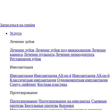
Записаться на приём
Услуги
Лечение зубов
Лечение зубов
Лечение зубов под микроскопом
Лечение
кариеса
Лечение пульпита
Лечение периодонтита
Реставрация зубов
Имплантация
Имплантация
Имплантация All-on-4
Имплантация All-on-6
Классическая имплантация
Одномоментная имплантация
Синус-лифтинг
Костная пластика
Протезирование
Протезирование
Протезирование на имплантах
Съемные
протезы
Бюгельные протезы
Коронки
Металлокерамические коронки
Циркониевые коронки