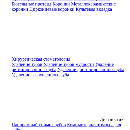
Бюгельные протезы
Коронки
Металлокерамические
коронки
Циркониевые коронки
Культевая вкладка
Хирургическая стоматология
Удаление зубов
Удаление зубов мудрости
Удаление
ретинированного зуба
Удаление дистопированного зуба
Удаление разрушенного зуба
Диагностика
Панорамный снимок зубов
Компьютерная томография
зубов