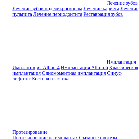
Лечение зубов
Лечение зубов под микроскопом
Лечение кариеса
Лечение
пульпита
Лечение периодонтита
Реставрация зубов
Имплантация
Имплантация All-on-4
Имплантация All-on-6
Классическая
имплантация
Одномоментная имплантация
Синус-
лифтинг
Костная пластика
Протезирование
Протезирование на имплантах
Съемные протезы