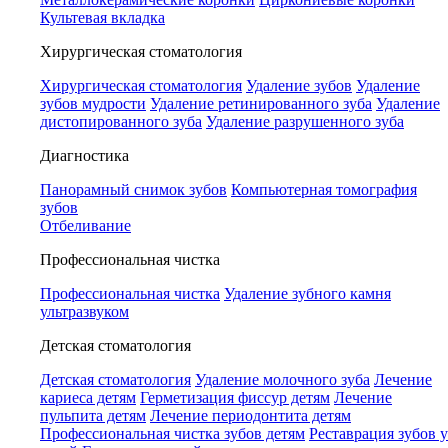
Культевая вкладка
Хирургическая стоматология
Хирургическая стоматология
Удаление зубов
Удаление
зубов мудрости
Удаление ретинированного зуба
Удаление
дистопированного зуба
Удаление разрушенного зуба
Диагностика
Панорамный снимок зубов
Компьютерная томография
зубов
Отбеливание
Профессиональная чистка
Профессиональная чистка
Удаление зубного камня
ультразвуком
Детская стоматология
Детская стоматология
Удаление молочного зуба
Лечение
кариеса детям
Герметизация фиссур детям
Лечение
пульпита детям
Лечение периодонтита детям
Профессиональная чистка зубов детям
Реставрация зубов у