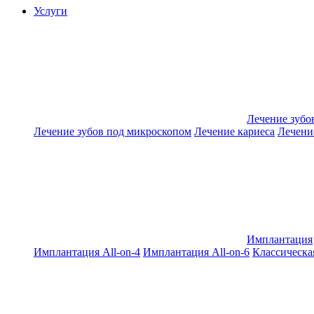
Услуги
Лечение зубо
Лечение зубов под микроскопом
Лечение кариеса
Лечени
Имплантация
Имплантация All-on-4
Имплантация All-on-6
Классическа