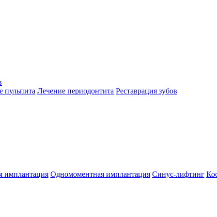
в
е пульпита
Лечение периодонтита
Реставрация зубов
я имплантация
Одномоментная имплантация
Синус-лифтинг
Ко