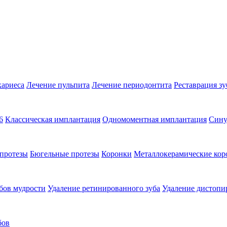
кариеса
Лечение пульпита
Лечение периодонтита
Реставрация зу
6
Классическая имплантация
Одномоментная имплантация
Сину
протезы
Бюгельные протезы
Коронки
Металлокерамические кор
бов мудрости
Удаление ретинированного зуба
Удаление дистопи
бов