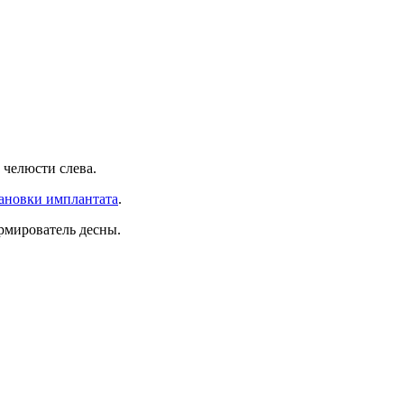
 челюсти слева.
ановки имплантата
.
рмирователь десны.