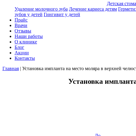
Детская стом
Удаление молочного зуба
Лечение кариеса детям
Гермети
зубов у детей
Гингивит у детей
Прайс
Врачи
Отзывы
Наши работы
О клинике
Блог
Акции
Контакты
Главная
|
Установка импланта на место моляра в верхней челю
Установка импланта
До