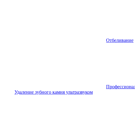
Отбеливание
Профессионал
Удаление зубного камня ультразвуком