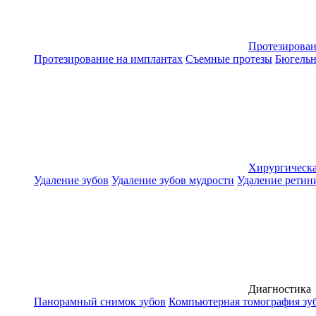
Протезирова
Протезирование на имплантах
Съемные протезы
Бюгельн
Хирургическа
Удаление зубов
Удаление зубов мудрости
Удаление ретин
Диагностика
Панорамный снимок зубов
Компьютерная томография зу