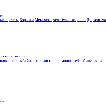
ние
ые протезы
Коронки
Металлокерамические коронки
Циркониев
я стоматология
ированного зуба
Удаление дистопированного зуба
Удаление разр
бов