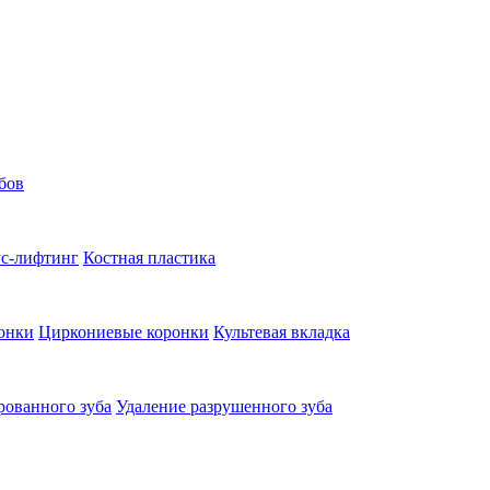
бов
с-лифтинг
Костная пластика
онки
Циркониевые коронки
Культевая вкладка
рованного зуба
Удаление разрушенного зуба