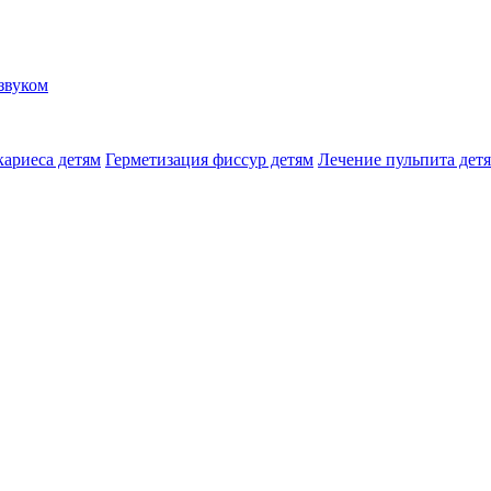
звуком
кариеса детям
Герметизация фиссур детям
Лечение пульпита дет