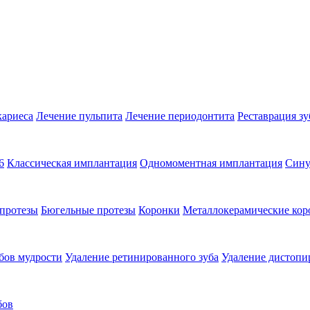
кариеса
Лечение пульпита
Лечение периодонтита
Реставрация зу
6
Классическая имплантация
Одномоментная имплантация
Сину
протезы
Бюгельные протезы
Коронки
Металлокерамические кор
бов мудрости
Удаление ретинированного зуба
Удаление дистопи
бов