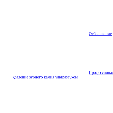
Отбеливание
Профессионал
Удаление зубного камня ультразвуком