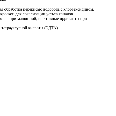
я обработка перекисью водорода с хлоргексидином.
кроскоп для локализации устьев каналов.
емы – при машинной, и активные ирриганты при
нтетрауксусной кислоты (ЭДТА).