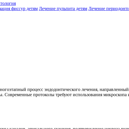
атология
зация фиссур детям
Лечение пульпита детям
Лечение периодонти
многоэтапный процесс эндодонтического лечения, направленны
ы. Современные протоколы требуют использования микроскопа 
зны каналов, апикального сужения, подтверждение некроза пул