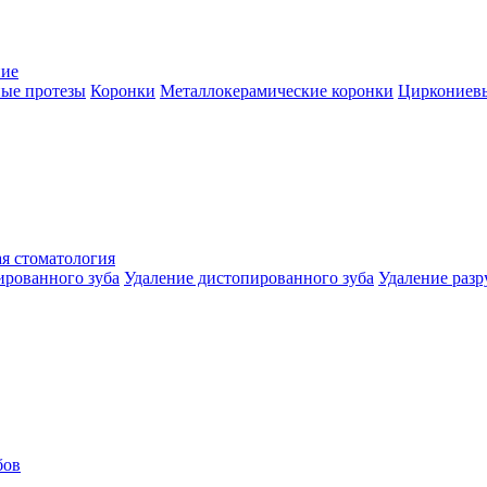
ние
ые протезы
Коронки
Металлокерамические коронки
Циркониев
я стоматология
ированного зуба
Удаление дистопированного зуба
Удаление разр
бов