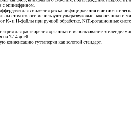
н с эпинефрином.
оффердама для снижения риска инфицирования и антисептическа
льпы стоматологи используют ультразвуковые наконечники и ми
ют K- и H-файлы при ручной обработке, NiTi-ротационные сист
атрия для растворения органики и использование этилендиами
 на 7-14 дней.
ю конденсацию гуттаперчи как золотой стандарт.