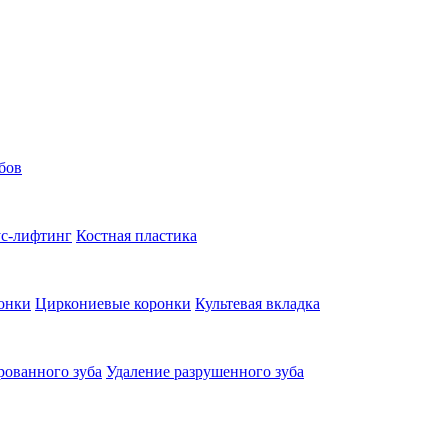
бов
с-лифтинг
Костная пластика
онки
Циркониевые коронки
Культевая вкладка
рованного зуба
Удаление разрушенного зуба