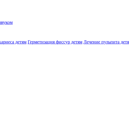
звуком
кариеса детям
Герметизация фиссур детям
Лечение пульпита дет