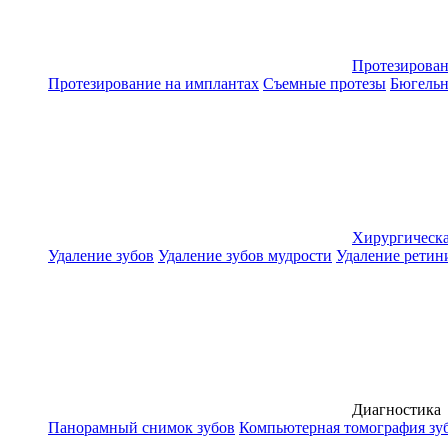
Протезирова
Протезирование на имплантах
Съемные протезы
Бюгельн
Хирургическа
Удаление зубов
Удаление зубов мудрости
Удаление ретин
Диагностика
Панорамный снимок зубов
Компьютерная томография зу