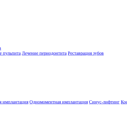
в
е пульпита
Лечение периодонтита
Реставрация зубов
я имплантация
Одномоментная имплантация
Синус-лифтинг
Ко