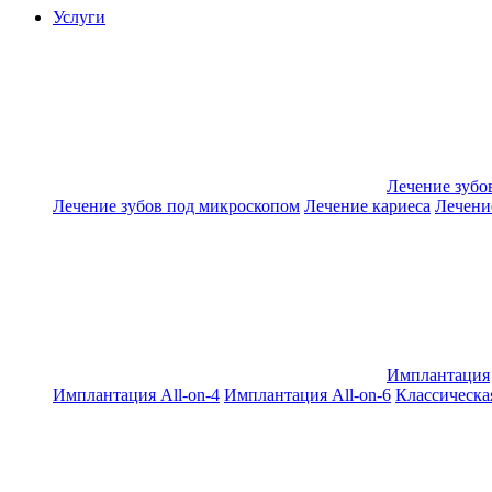
Услуги
Лечение зубо
Лечение зубов под микроскопом
Лечение кариеса
Лечени
Имплантация
Имплантация All-on-4
Имплантация All-on-6
Классическа