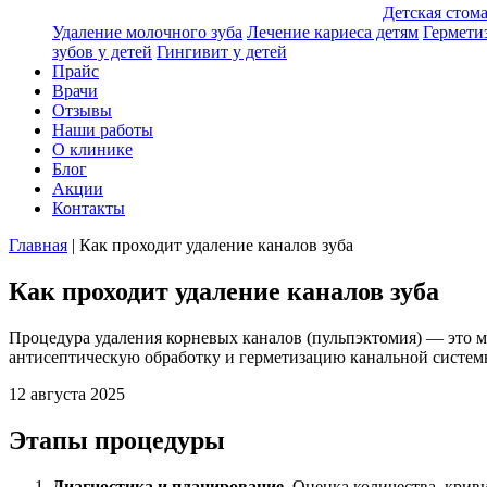
Детская стом
Удаление молочного зуба
Лечение кариеса детям
Гермети
зубов у детей
Гингивит у детей
Прайс
Врачи
Отзывы
Наши работы
О клинике
Блог
Акции
Контакты
Главная
|
Как проходит удаление каналов зуба
Как проходит удаление каналов зуба
Процедура удаления корневых каналов (пульпэктомия) — это 
антисептическую обработку и герметизацию канальной систем
12 августа 2025
Этапы процедуры
Диагностика и планирование.
Оценка количества, криви