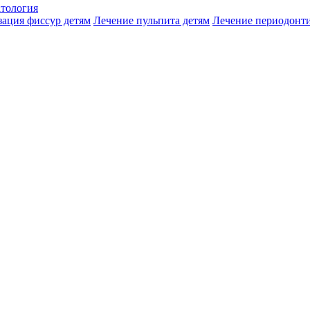
атология
зация фиссур детям
Лечение пульпита детям
Лечение периодонти