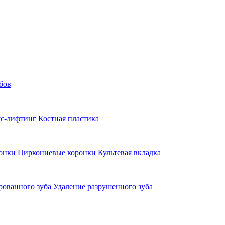
бов
с-лифтинг
Костная пластика
онки
Циркониевые коронки
Культевая вкладка
рованного зуба
Удаление разрушенного зуба