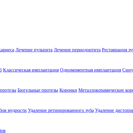
кариеса
Лечение пульпита
Лечение периодонтита
Реставрация зу
6
Классическая имплантация
Одномоментная имплантация
Сину
протезы
Бюгельные протезы
Коронки
Металлокерамические кор
бов мудрости
Удаление ретинированного зуба
Удаление дистопи
бов