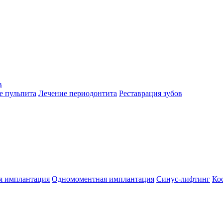
в
е пульпита
Лечение периодонтита
Реставрация зубов
я имплантация
Одномоментная имплантация
Синус-лифтинг
Ко