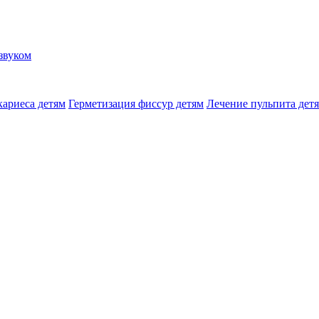
звуком
кариеса детям
Герметизация фиссур детям
Лечение пульпита дет