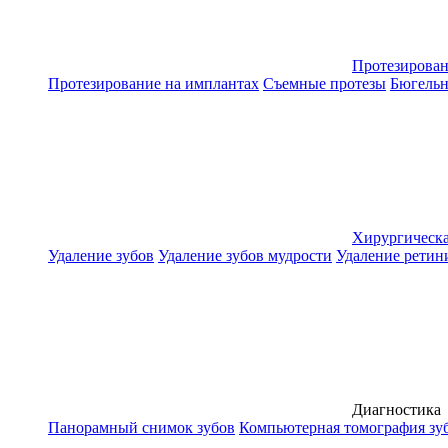
Протезирова
Протезирование на имплантах
Съемные протезы
Бюгельн
Хирургическа
Удаление зубов
Удаление зубов мудрости
Удаление ретин
Диагностика
Панорамный снимок зубов
Компьютерная томография зу