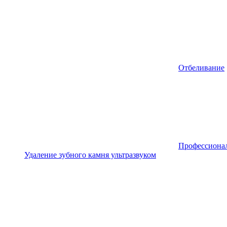
Отбеливание
Профессионал
Удаление зубного камня ультразвуком