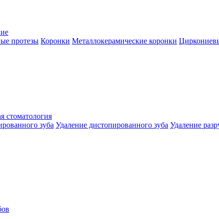
ние
ые протезы
Коронки
Металлокерамические коронки
Циркониев
я стоматология
ированного зуба
Удаление дистопированного зуба
Удаление разр
бов