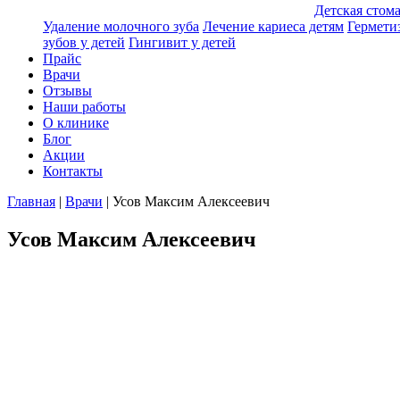
Детская стом
Удаление молочного зуба
Лечение кариеса детям
Гермети
зубов у детей
Гингивит у детей
Прайс
Врачи
Отзывы
Наши работы
О клинике
Блог
Акции
Контакты
Главная
|
Врачи
|
Усов Максим Алексеевич
Усов Максим Алексеевич