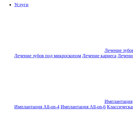
Услуги
Лечение зубо
Лечение зубов под микроскопом
Лечение кариеса
Лечени
Имплантация
Имплантация All-on-4
Имплантация All-on-6
Классическа