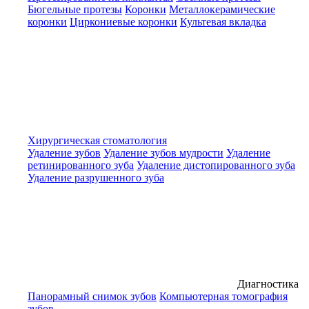
Бюгельные протезы
Коронки
Металлокерамические
коронки
Циркониевые коронки
Культевая вкладка
Хирургическая стоматология
Удаление зубов
Удаление зубов мудрости
Удаление
ретинированного зуба
Удаление дистопированного зуба
Удаление разрушенного зуба
Диагностика
Панорамный снимок зубов
Компьютерная томография
зубов