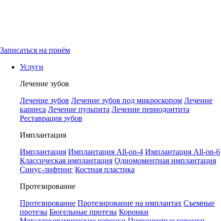
Записаться на приём
Услуги
Лечение зубов
Лечение зубов
Лечение зубов под микроскопом
Лечение
кариеса
Лечение пульпита
Лечение периодонтита
Реставрация зубов
Имплантация
Имплантация
Имплантация All-on-4
Имплантация All-on-6
Классическая имплантация
Одномоментная имплантация
Синус-лифтинг
Костная пластика
Протезирование
Протезирование
Протезирование на имплантах
Съемные
протезы
Бюгельные протезы
Коронки
Металлокерамические коронки
Циркониевые коронки