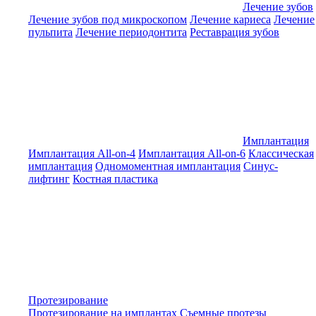
Лечение зубов
Лечение зубов под микроскопом
Лечение кариеса
Лечение
пульпита
Лечение периодонтита
Реставрация зубов
Имплантация
Имплантация All-on-4
Имплантация All-on-6
Классическая
имплантация
Одномоментная имплантация
Синус-
лифтинг
Костная пластика
Протезирование
Протезирование на имплантах
Съемные протезы