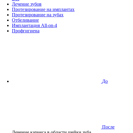
Лечение зубов
Протезирование на имплантах
Протезирование на зубах
Отбеливание
Имплантация All-on-4
Профгигиена
До
После
Лечение кариеса в области шейки зуба