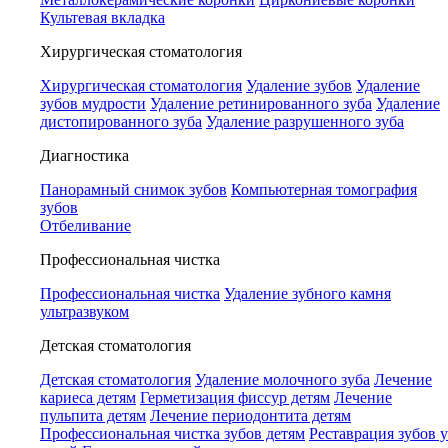
Культевая вкладка
Хирургическая стоматология
Хирургическая стоматология
Удаление зубов
Удаление
зубов мудрости
Удаление ретинированного зуба
Удаление
дистопированного зуба
Удаление разрушенного зуба
Диагностика
Панорамный снимок зубов
Компьютерная томография
зубов
Отбеливание
Профессиональная чистка
Профессиональная чистка
Удаление зубного камня
ультразвуком
Детская стоматология
Детская стоматология
Удаление молочного зуба
Лечение
кариеса детям
Герметизация фиссур детям
Лечение
пульпита детям
Лечение периодонтита детям
Профессиональная чистка зубов детям
Реставрация зубов у