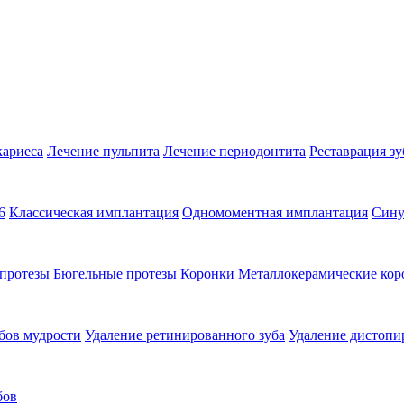
кариеса
Лечение пульпита
Лечение периодонтита
Реставрация зу
6
Классическая имплантация
Одномоментная имплантация
Сину
протезы
Бюгельные протезы
Коронки
Металлокерамические кор
бов мудрости
Удаление ретинированного зуба
Удаление дистопи
бов