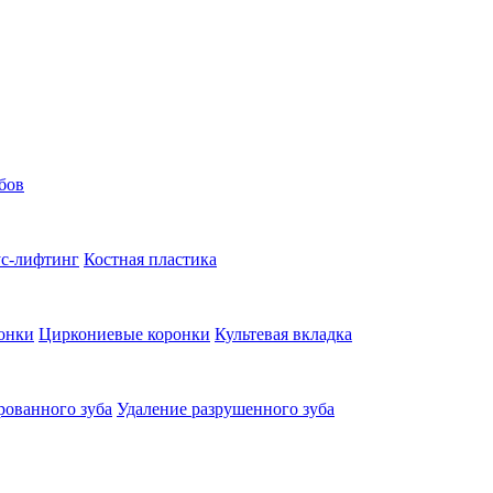
бов
с-лифтинг
Костная пластика
онки
Циркониевые коронки
Культевая вкладка
рованного зуба
Удаление разрушенного зуба