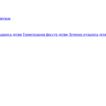
звуком
кариеса детям
Герметизация фиссур детям
Лечение пульпита дет