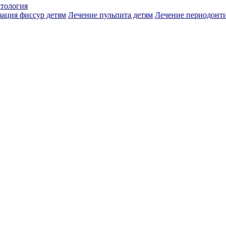
атология
зация фиссур детям
Лечение пульпита детям
Лечение периодонти