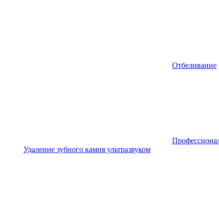
Отбеливание
Профессионал
Удаление зубного камня ультразвуком