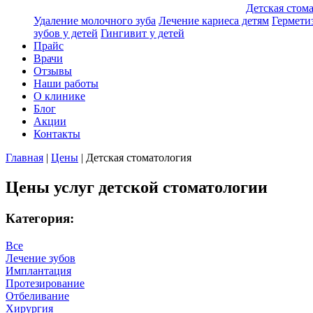
Детская стом
Удаление молочного зуба
Лечение кариеса детям
Гермети
зубов у детей
Гингивит у детей
Прайс
Врачи
Отзывы
Наши работы
О клинике
Блог
Акции
Контакты
Главная
|
Цены
|
Детская стоматология
Цены услуг детской стоматологии
Категория:
Все
Лечение зубов
Имплантация
Протезирование
Отбеливание
Хирургия