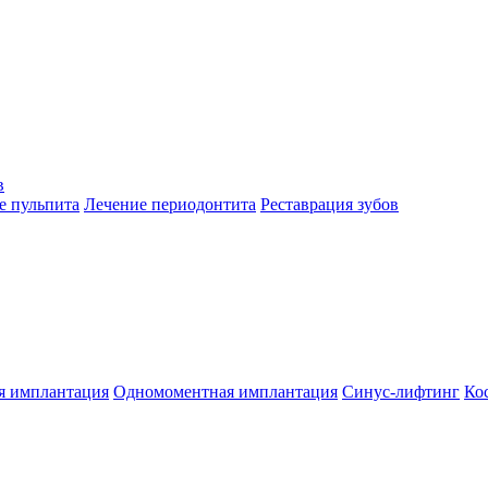
в
е пульпита
Лечение периодонтита
Реставрация зубов
я имплантация
Одномоментная имплантация
Синус-лифтинг
Ко