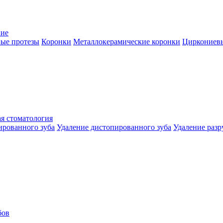
ние
ые протезы
Коронки
Металлокерамические коронки
Циркониев
я стоматология
ированного зуба
Удаление дистопированного зуба
Удаление разр
бов