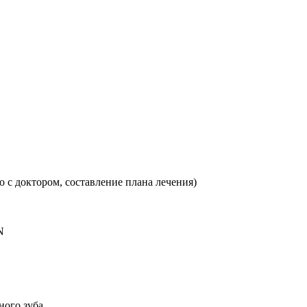
о с доктором, составление плана лечения)
N
ного зуба