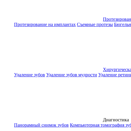
Протезирова
Протезирование на имплантах
Съемные протезы
Бюгельн
Хирургическа
Удаление зубов
Удаление зубов мудрости
Удаление ретин
Диагностика
Панорамный снимок зубов
Компьютерная томография зу