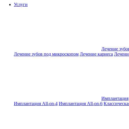
Услуги
Лечение зубо
Лечение зубов под микроскопом
Лечение кариеса
Лечени
Имплантация
Имплантация All-on-4
Имплантация All-on-6
Классическа